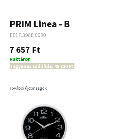
PRIM Linea - B
E01P.3988.0090
7 657 Ft
Raktáron
Ingyenes szállítás: 45 720 Ft
További újdonságok