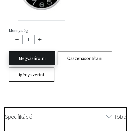
Mennyiség
Megvásárolni
Összehasonlítani
igény szerint
Specifikáció
Több