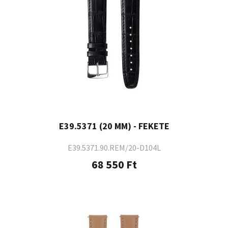
E39.5371 (20 MM) - FEKETE
E39.5371.90.REM/20-D104L
68 550 Ft