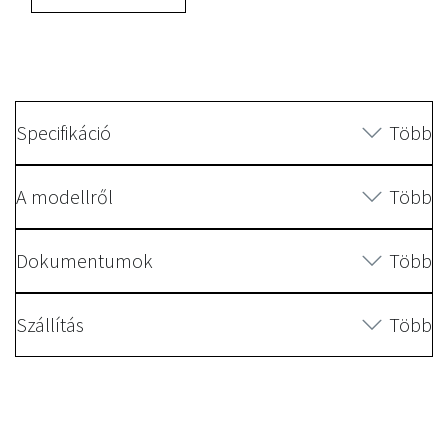
Specifikáció
Több
A modellről
Több
Dokumentumok
Több
Szállítás
Több