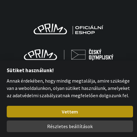
Sütiket használunk!
Annak érdekében, hogy mindig megtalálja, amire szüksége
van a weboldalunkon, olyan sütiket használunk, amelyeket
MPM-Quality Kft. 2026
az adatvédelmi szabályzatnak megfelelően dolgozunk fel.
with
by esmedia
Vettem
Részletes beállítások