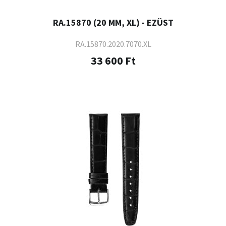
RA.15870 (20 MM, XL) - EZÜST
RA.15870.2020.7070.XL
33 600 Ft