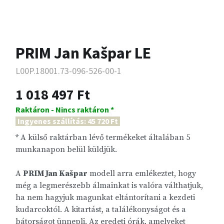
PRIM Jan Kašpar LE
L00P.18001.73-096-526-00-1
1 018 497 Ft
Raktáron - Nincs raktáron *
Ingyenes szállítás: 45 720 Ft
* A külső raktárban lévő termékeket általában 5
munkanapon belül küldjük.
A
PRIM Jan Kašpar
modell arra emlékeztet, hogy
még a legmerészebb álmainkat is valóra válthatjuk,
ha nem hagyjuk magunkat eltántorítani a kezdeti
kudarcoktól. A kitartást, a találékonyságot és a
bátorságot ünnepli. Az eredeti órák, amelyeket