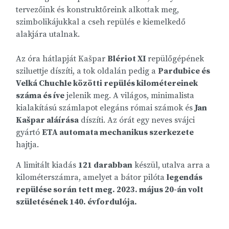
tervezőink és konstruktőreink alkottak meg,
szimbolikájukkal a cseh repülés e kiemelkedő
alakjára utalnak.
Az óra hátlapját Kašpar
Blériot XI
repülőgépének
sziluettje díszíti, a tok oldalán pedig a
Pardubice és
Velká Chuchle közötti repülés kilométereinek
száma és íve
jelenik meg. A világos, minimalista
kialakítású számlapot elegáns római számok és
Jan
Kašpar aláírása
díszíti. Az órát egy neves svájci
gyártó
ETA automata mechanikus szerkezete
hajtja.
A limitált kiadás
121 darabban
készül, utalva arra a
kilométerszámra, amelyet a bátor pilóta
legendás
repülése során tett meg. 2023. május 20-án volt
születésének 140. évfordulója.