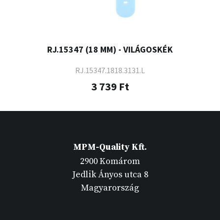
RJ.15347 (18 MM) - VILÁGOSKÉK
RJ.15347.1818.3131.L
3 739 Ft
MPM-Quality Kft.
2900 Komárom
Jedlik Ányos utca 8
Magyarország