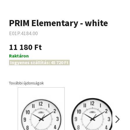
PRIM Elementary - white
E01P.4184.00
11 180 Ft
Raktáron
Ingyenes szállítás: 45 720 Ft
További újdonságok