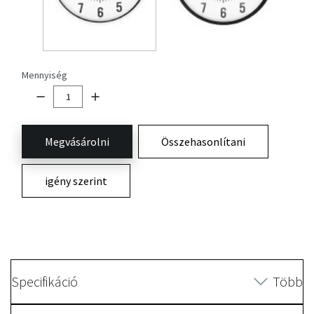
Mennyiség
Megvásárolni
Összehasonlítani
igény szerint
Specifikáció
Több