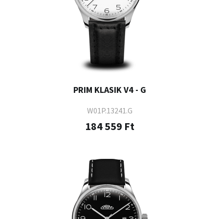
PRIM KLASIK V4 - G
W01P.13241.G
184 559 Ft