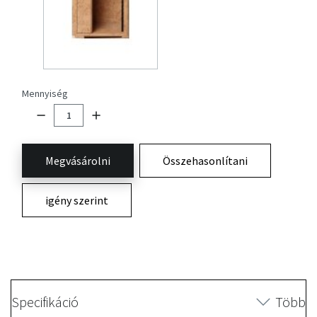
Mennyiség
Megvásárolni
Összehasonlítani
igény szerint
Specifikáció
Több