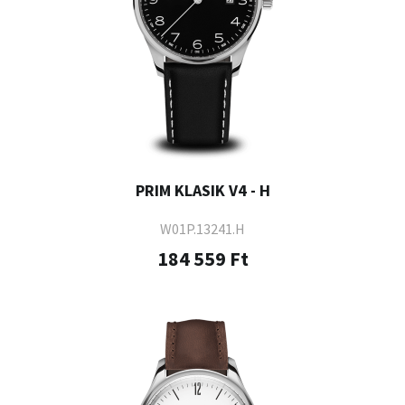
PRIM KLASIK V4 - H
W01P.13241.H
184 559 Ft