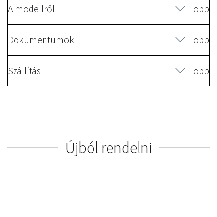
A modellről
Több
Dokumentumok
Több
Szállítás
Több
Újból rendelni