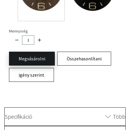
Mennyiség
Megvásárolni
Összehasonlítani
igény szerint
Specifikáció
Több