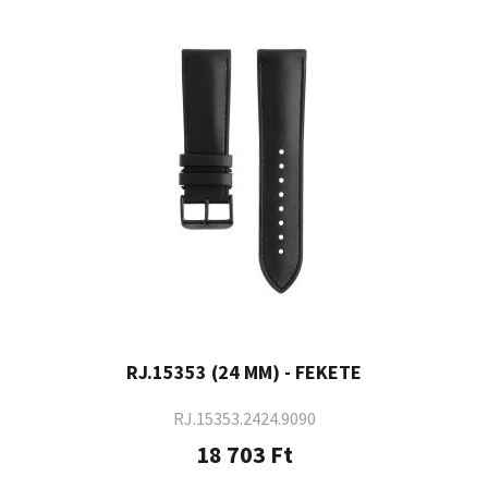
RJ.15353 (24 MM) - FEKETE
RJ.15353.2424.9090
18 703 Ft