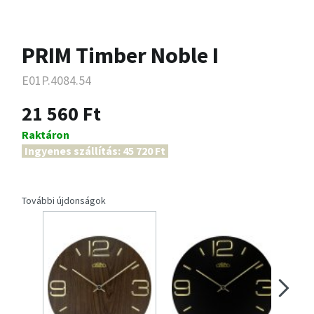
PRIM Timber Noble I
E01P.4084.54
21 560 Ft
Raktáron
Ingyenes szállítás: 45 720 Ft
További újdonságok