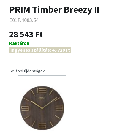
PRIM Timber Breezy II
E01P.4083.54
28 543 Ft
Raktáron
Ingyenes szállítás: 45 720 Ft
További újdonságok