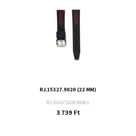
RJ.15327.9020 (22 MM)
RJ.15327.2220.9020.L
3 739 Ft