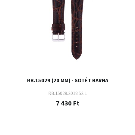
RB.15029 (20 MM) - SÖTÉT BARNA
RB.15029.2018.52.L
7 430 Ft