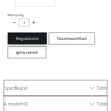
Mennyiség
Megvásárolni
Összehasonlítani
igény szerint
Specifikáció
Több
A modellről
Több