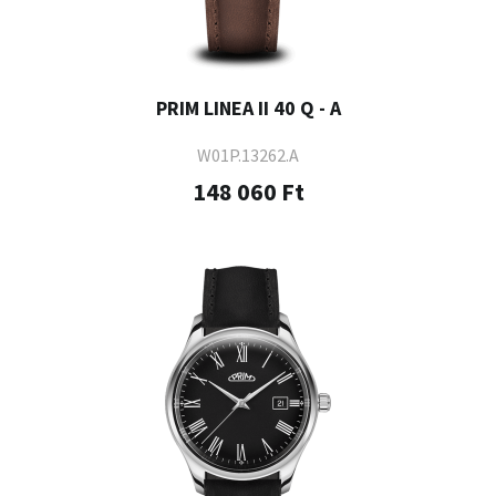
PRIM LINEA II 40 Q - A
W01P.13262.A
148 060 Ft