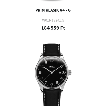
PRIM KLASIK V4 - G
W01P.13241.G
184 559 Ft