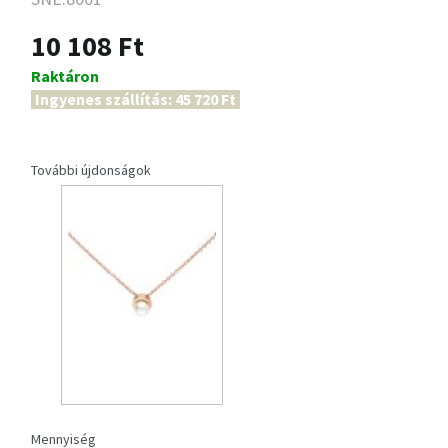
10 108 Ft
Raktáron
Ingyenes szállítás: 45 720 Ft
További újdonságok
Mennyiség