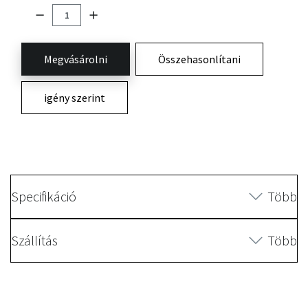
Megvásárolni
Összehasonlítani
igény szerint
Specifikáció
Több
Szállítás
Több