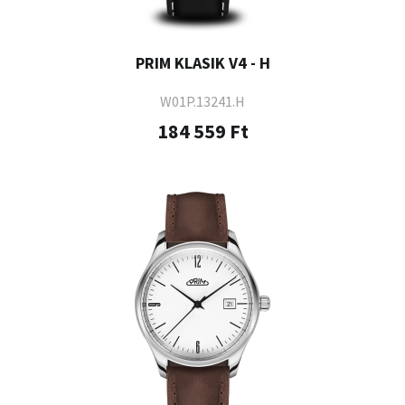
PRIM KLASIK V4 - H
W01P.13241.H
184 559 Ft