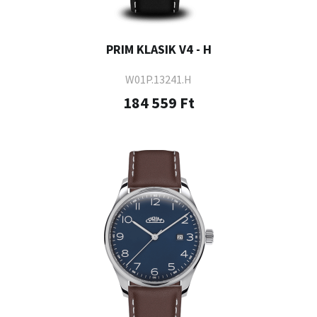
PRIM KLASIK V4 - H
W01P.13241.H
184 559 Ft