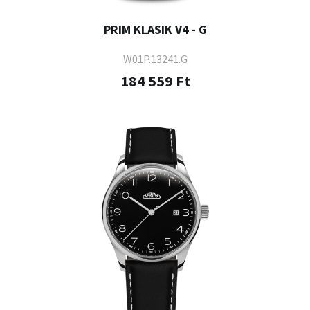
PRIM KLASIK V4 - G
W01P.13241.G
184 559 Ft