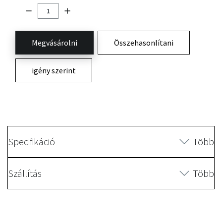
Megvásárolni
Összehasonlítani
igény szerint
Specifikáció
Több
Szállítás
Több