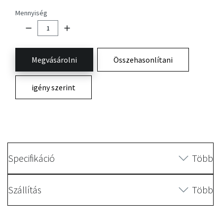
Mennyiség
Megvásárolni
Összehasonlítani
igény szerint
Specifikáció
Több
Szállítás
Több