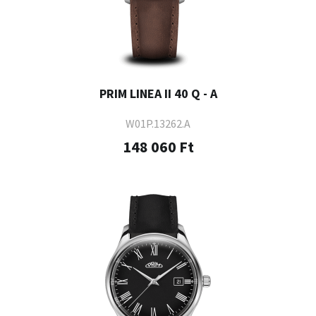
PRIM LINEA II 40 Q - A
W01P.13262.A
148 060 Ft