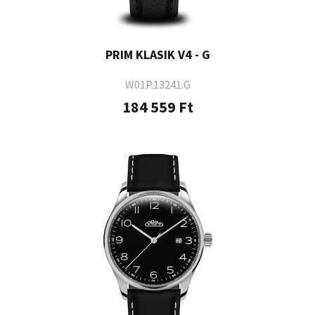
PRIM KLASIK V4 - G
W01P.13241.G
184 559 Ft