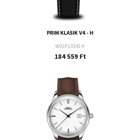
PRIM KLASIK V4 - H
W01P.13241.H
184 559 Ft