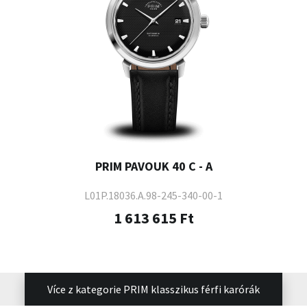
PRIM PAVOUK 40 C - A
L01P.18036.A.98-245-340-00-1
1 613 615 Ft
Více z kategorie PRIM klasszikus férfi karórák