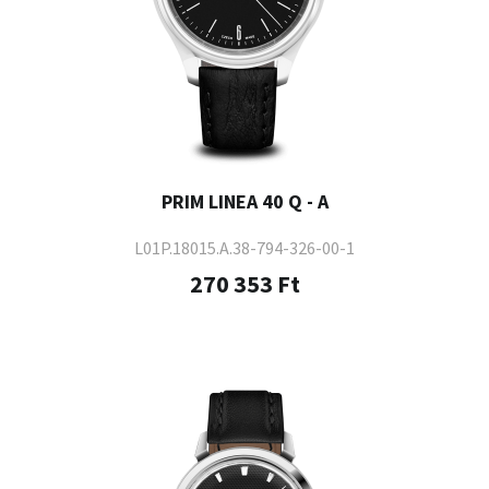
PRIM LINEA 40 Q - A
L01P.18015.A.38-794-326-00-1
270 353 Ft