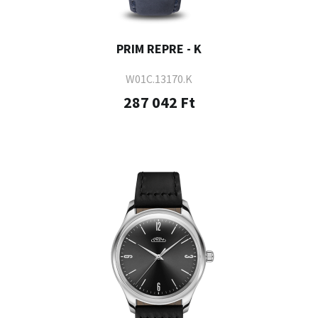
PRIM REPRE - K
W01C.13170.K
287 042 Ft