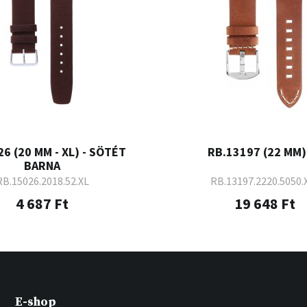
6 (20 MM - XL) - SÖTÉT
RB.13197 (22 MM) 
BARNA
RB.15026.2018.52.XL
RB.13197.2220.5050.
4 687 Ft
19 648 Ft
E-shop