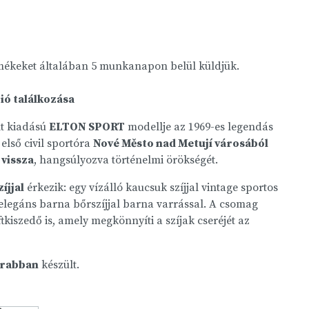
rmékeket általában 5 munkanapon belül küldjük.
ió találkozása
lt kiadású
ELTON SPORT
modellje az 1969-es legendás
 első civil sportóra
Nové Město nad Metují városából
vissza
, hangsúlyozva történelmi örökségét.
íjjal
érkezik: egy vízálló kaucsuk szíjjal vintage sportos
 elegáns barna bőrszíjjal barna varrással. A csomag
ftkiszedő is, amely megkönnyíti a szíjak cseréjét az
arabban
készült.