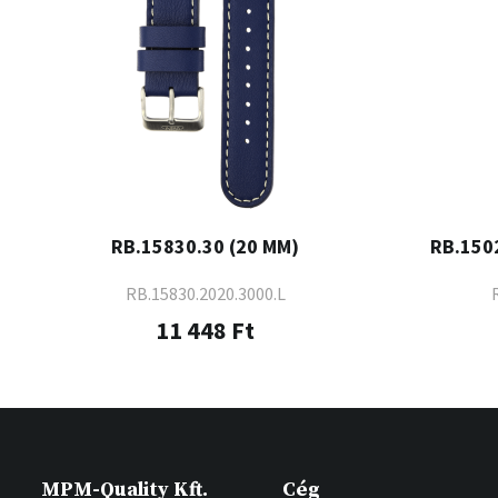
RB.15830.30 (20 MM)
RB.1502
RB.15830.2020.3000.L
11 448 Ft
MPM-Quality Kft.
Cég