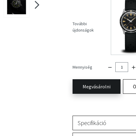
További
újdonságok
Mennyiség
Megvásárolni
Ö
Specifikáció