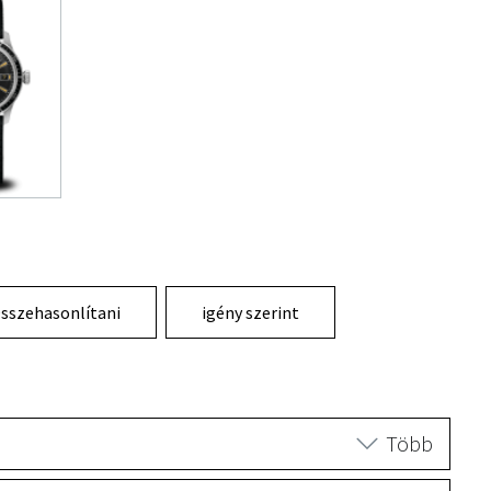
sszehasonlítani
igény szerint
Több