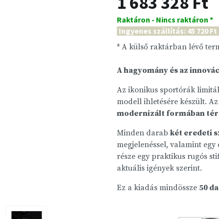
1 683 328 Ft
Raktáron - Nincs raktáron *
Ingyenes szállítás: 45 720 Ft
* A külső raktárban lévő te
A hagyomány és az innovác
Az ikonikus sportórák limitá
modell ihletésére készült. Az
modernizált formában tér 
Minden darab
két eredeti sz
megjelenéssel, valamint egy
része egy praktikus rugós sti
aktuális igények szerint.
Ez a kiadás mindössze
50 d