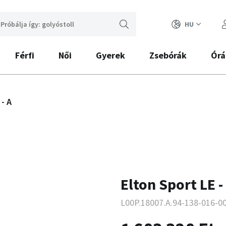
HU
Férfi
Női
Gyerek
Zsebórák
Órá
 - A
Elton Sport LE -
L00P.18007.A.94-138-016-0