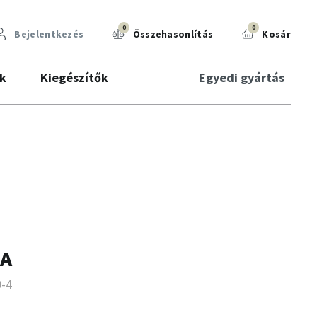
0
0
Bejelentkezés
Összehasonlítás
Kosár
k
Kiegészítők
Egyedi gyártás
 A
0-4