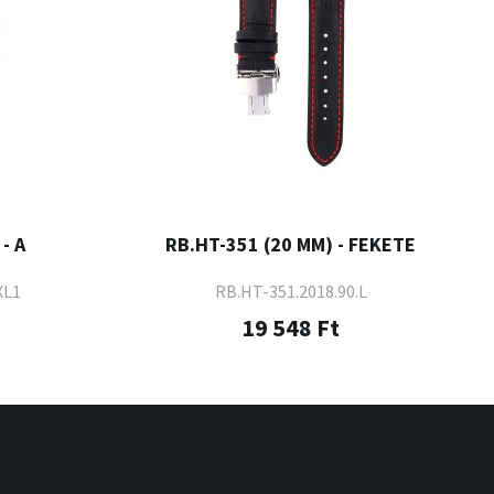
- A
RB.HT-351 (20 MM) - FEKETE
XL1
RB.HT-351.2018.90.L
19 548 Ft