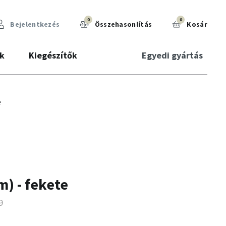
0
0
Bejelentkezés
Összehasonlítás
Kosár
k
Kiegészítők
Egyedi gyártás
e
) - fekete
9