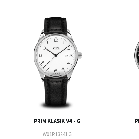
PRIM KLASIK V4 - G
P
W01P.13241.G