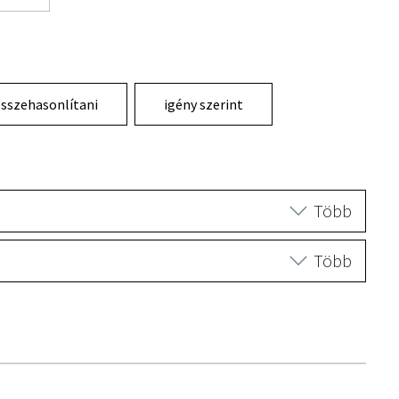
sszehasonlítani
igény szerint
Több
Több