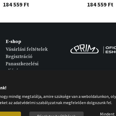
184 559 Ft
184 559 Ft
E-shop
Vásárlási feltételek
Regisztráció
Panaszkezelési
eljárás
Termék változatok
Óra karbantartása
unk!
Személyes adatok
ogy mindig megtalálja, amire szüksége van a weboldalunkon, oly
védelme
eket az adatvédelmi szabályzatnak megfelelően dolgozunk fel.
Cookies nyilatkozat
Mindent