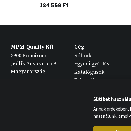
184 559 Ft
MPM-Quality Kft.
Cég
2900 Komárom
Rólunk
Jedlik Ányos utca 8
Egyedi gyártás
Magyarország
Katalógusok
Elérhetőség
Sütiket használ
Annak érdekében, h
használunk, amely