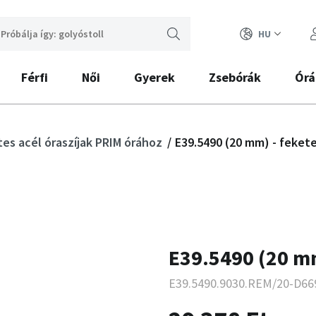
HU
Férfi
Női
Gyerek
Zsebórák
Órá
es acél óraszíjak PRIM órához
E39.5490 (20 mm) - feket
E39.5490 (20 mm
E39.5490.9030.REM/20-D66