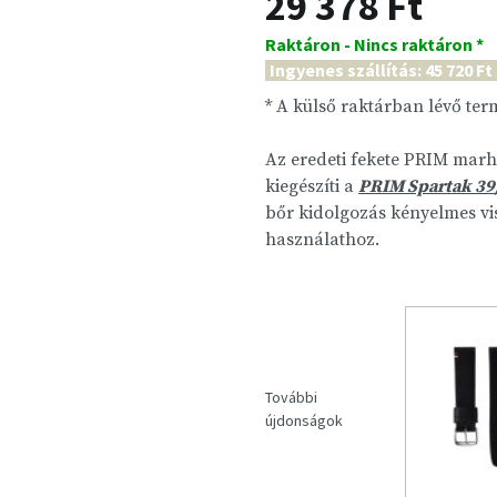
29 378 Ft
Raktáron - Nincs raktáron *
Ingyenes szállítás: 45 720 Ft
* A külső raktárban lévő te
Az eredeti fekete PRIM marha
kiegészíti a
PRIM Spartak 39
bőr kidolgozás kényelmes vis
használathoz.
További
újdonságok