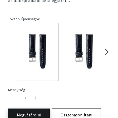
az ünnepi alkalmakra egyaránt.
További újdonságok
Mennyiség
Megvásárolni
Összehasonlítani