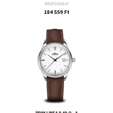
W01P.13241.H
184 559 Ft
PRIM LINEA II 40 Q - A