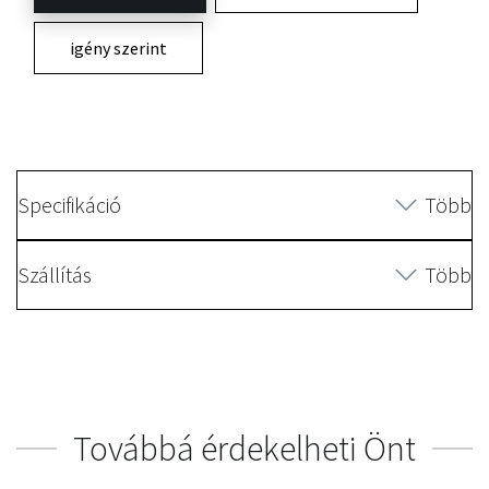
igény szerint
Specifikáció
Több
Szállítás
Több
Továbbá érdekelheti Önt