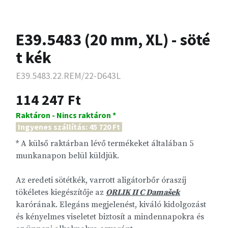
E39.5483 (20 mm, XL) - söté
t kék
E39.5483.22.REM/22-D643L
114 247 Ft
Raktáron - Nincs raktáron *
Ingyenes szállítás: 45 720 Ft
* A külső raktárban lévő termékeket általában 5
munkanapon belül küldjük.
Az eredeti sötétkék, varrott aligátorbőr óraszíj
tökéletes kiegészítője az
ORLIK II C Damašek
karórának. Elegáns megjelenést, kiváló kidolgozást
és kényelmes viseletet biztosít a mindennapokra és