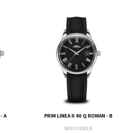
- A
PRIM LINEA II 40 Q ROMAN - B
W01P.13263.B