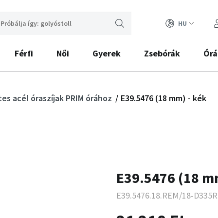
HU
Férfi
Női
Gyerek
Zsebórák
Órá
es acél óraszíjak PRIM órához
E39.5476 (18 mm) - kék
E39.5476 (18 m
E39.5476.18.REM/18-D335R