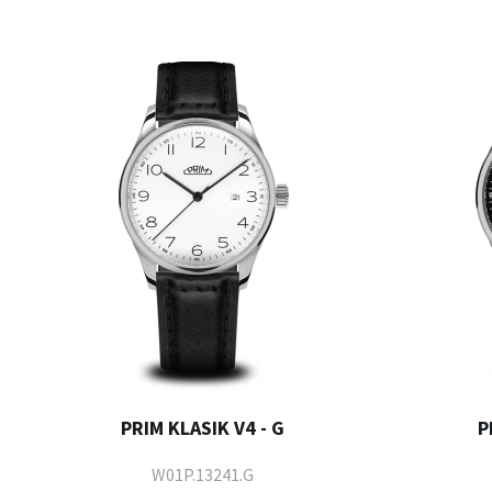
PRIM KLASIK V4 - G
P
W01P.13241.G