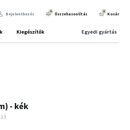
0
0
Bejelentkezés
Összehasonlítás
Kosár
k
Kiegészítők
Egyedi gyártás
m) - kék
.13