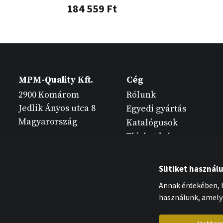
184 559 Ft
MPM-Quality Kft.
Cég
2900 Komárom
Rólunk
Jedlik Ányos utca 8
Egyedi gyártás
Magyarország
Katalógusok
Elérhetőség
Sütiket használ
Annak érdekében, h
használunk, amely