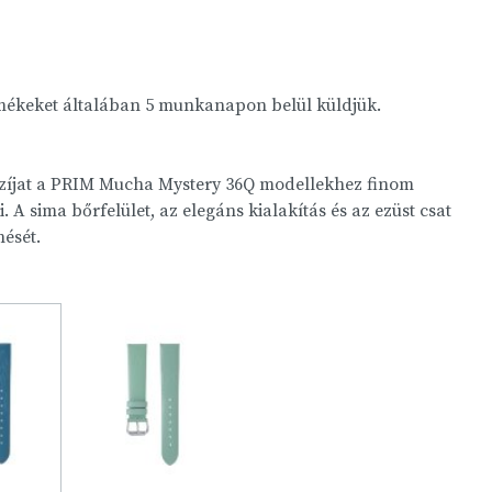
rmékeket általában 5 munkanapon belül küldjük.
zíjat a PRIM Mucha Mystery 36Q modellekhez finom
. A sima bőrfelület, az elegáns kialakítás és az ezüst csat
nését.