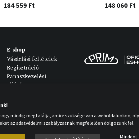
184 559 Ft
148 060 Ft
E-shop
Vásárlási feltételek
Regisztráció
Panaszkezelési
eljárás
Termék változatok
Óra karbantartása
unk!
Személyes adatok
ogy mindig megtalálja, amire szüksége van a weboldalunkon, oly
védelme
eket az adatvédelmi szabályzatnak megfelelően dolgozunk fel.
Cookies nyilatkozat
Mindent