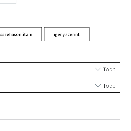
sszehasonlítani
igény szerint
Több
Több