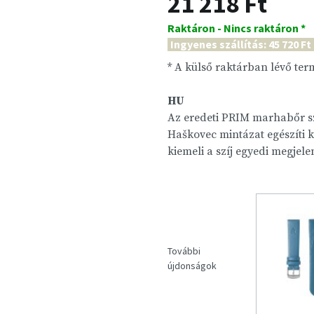
21 218 Ft
Raktáron - Nincs raktáron *
Ingyenes szállítás: 45 720 Ft
* A külső raktárban lévő te
HU
Az eredeti PRIM marhabőr s
Haškovec mintázat egészíti ki
kiemeli a szíj egyedi megjele
További
újdonságok