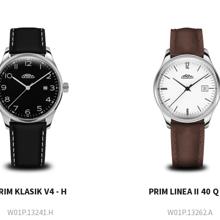
RIM KLASIK V4 - H
PRIM LINEA II 40 Q 
W01P.13241.H
W01P.13262.A