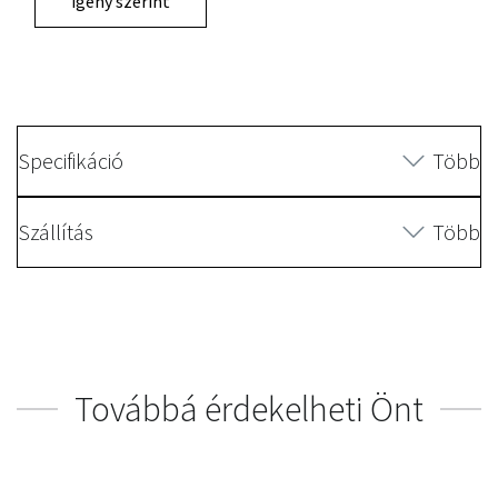
igény szerint
Specifikáció
Több
Szállítás
Több
Továbbá érdekelheti Önt