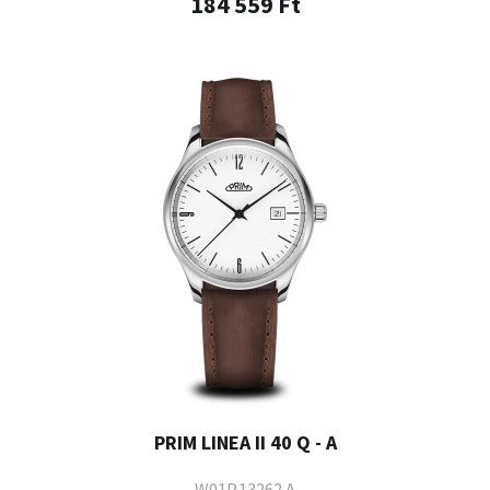
184 559 Ft
PRIM LINEA II 40 Q - A
W01P.13262.A