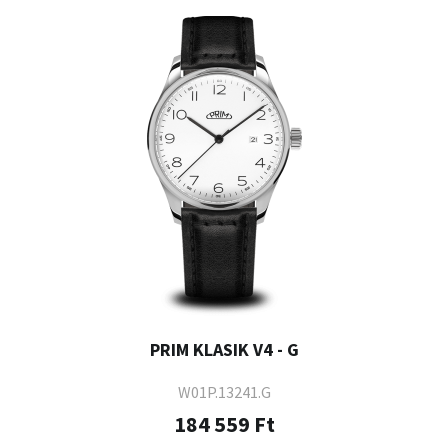
PRIM KLASIK V4 - G
W01P.13241.G
184 559 Ft