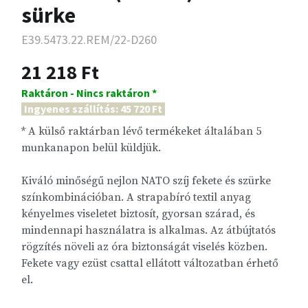
sürke
E39.5473.22.REM/22-D260
21 218 Ft
Raktáron - Nincs raktáron *
Ingyenes szállítás: 45 720 Ft
* A külső raktárban lévő termékeket általában 5
munkanapon belül küldjük.
Kiváló minőségű nejlon NATO szíj fekete és szürke
színkombinációban. A strapabíró textil anyag
kényelmes viseletet biztosít, gyorsan szárad, és
mindennapi használatra is alkalmas. Az átbújtatós
rögzítés növeli az óra biztonságát viselés közben.
Fekete vagy ezüst csattal ellátott változatban érhető
el.