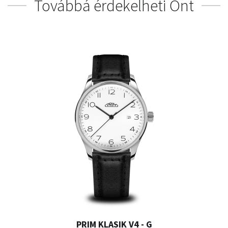
Továbbá érdekelheti Önt
PRIM KLASIK V4 - G