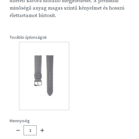
ihletett karóra időtálló megjelenését. A prémium
minőségű anyag magas szintű kényelmet és hosszú
élettartamot biztosít.
További újdonságok
Mennyiség