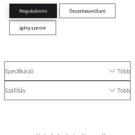
Megvásárolni
Összehasonlítani
igény szerint
Specifikáció
Több
Szállítás
Több