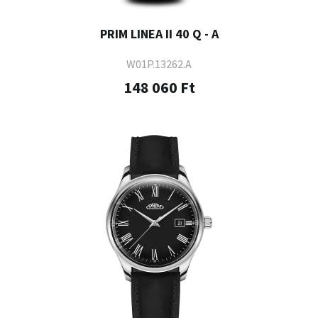
PRIM LINEA II 40 Q - A
W01P.13262.A
148 060 Ft