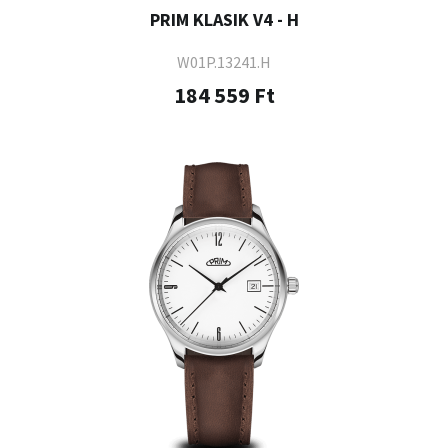
PRIM KLASIK V4 - H
W01P.13241.H
184 559 Ft