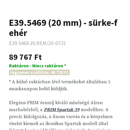
E39.5469 (20 mm) - sürke-f
ehér
E39.5469.20.REM/20-D721
89 767 Ft
Raktáron - Nincs raktáron *
Ingyenes szállítás: 45 720 Ft
* A külső raktárban lévő termékeket általában 5
munkanapon belül küldjük.
Elegáns PRIM óraszíj kiváló minőségű Alran
marhabőrből, a
PRIM Spartak 39
modellhez. A
precíz kidolgozás, a finom varrás és a kényelmes
viselet kiemeli az ikonikus Spartak modell által