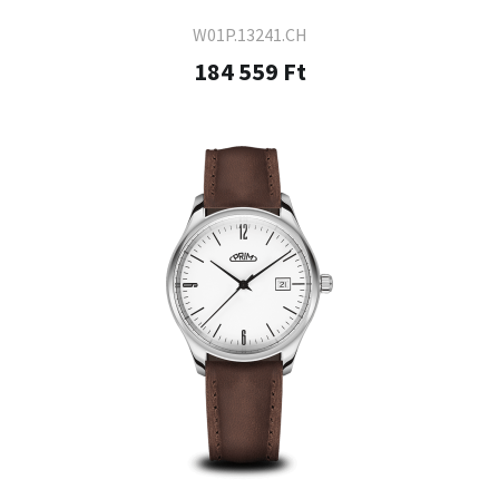
W01P.13241.CH
184 559 Ft