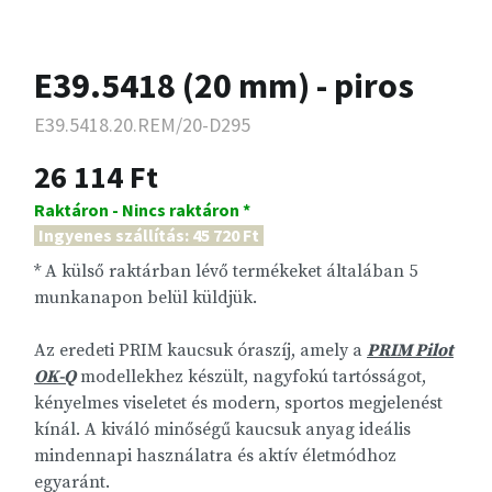
E39.5418 (20 mm) - piros
E39.5418.20.REM/20-D295
26 114 Ft
Raktáron - Nincs raktáron *
Ingyenes szállítás: 45 720 Ft
* A külső raktárban lévő termékeket általában 5
munkanapon belül küldjük.
Az eredeti PRIM kaucsuk óraszíj, amely a
PRIM Pilot
OK-Q
modellekhez készült, nagyfokú tartósságot,
kényelmes viseletet és modern, sportos megjelenést
kínál. A kiváló minőségű kaucsuk anyag ideális
mindennapi használatra és aktív életmódhoz
egyaránt.