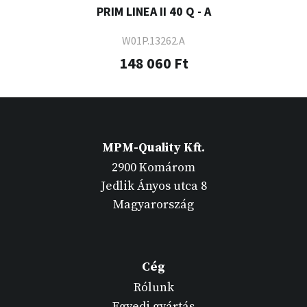
PRIM LINEA II 40 Q - A
W01P.13262.A
148 060 Ft
MPM-Quality Kft.
2900 Komárom
Jedlik Ányos utca 8
Magyarország
Cég
Rólunk
Egyedi gyártás