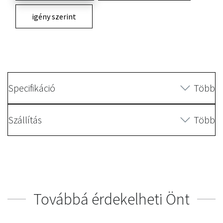
igény szerint
Specifikáció
Több
Szállítás
Több
Továbbá érdekelheti Önt