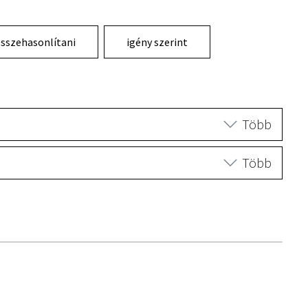
sszehasonlítani
igény szerint
Több
Több