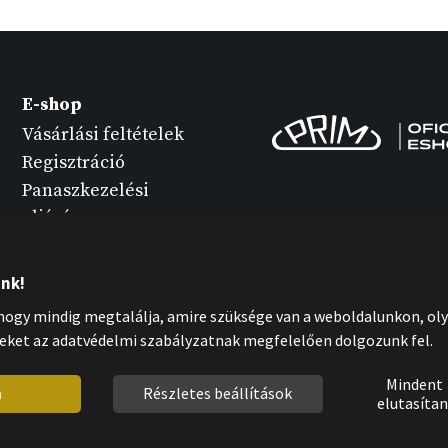
E-shop
Vásárlási feltételek
Regisztráció
Panaszkezelési
eljárás
Termék változatok
Óra karbantartása
unk!
Személyes adatok
ogy mindig megtalálja, amire szüksége van a weboldalunkon, oly
védelme
eket az adatvédelmi szabályzatnak megfelelően dolgozunk fel.
Cookies nyilatkozat
Mindent
m
Részletes beállítások
elutasítan