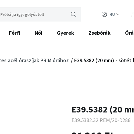
HU
Férfi
Női
Gyerek
Zsebórák
Órá
es acél óraszíjak PRIM órához
E39.5382 (20 mm) - sötét 
E39.5382 (20 mm
E39.5382.32.REM/20-D286