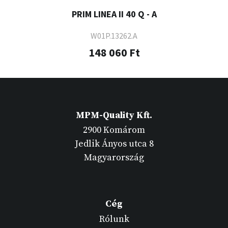
PRIM LINEA II 40 Q - A
W01P.13262.A
148 060 Ft
MPM-Quality Kft.
2900 Komárom
Jedlik Ányos utca 8
Magyarország
Cég
Rólunk