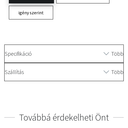
igény szerint
Specifikáció
Több
Szállítás
Több
Továbbá érdekelheti Önt