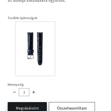
az ünnepi alkalmakra egyaránt.
További újdonságok
Mennyiség
Megvásárolni
Összehasonlítani