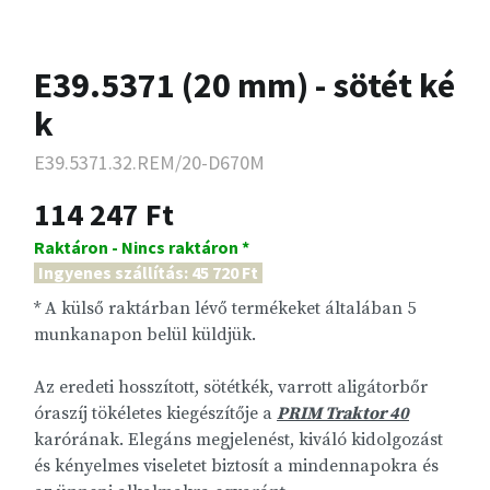
E39.5371 (20 mm) - sötét ké
k
E39.5371.32.REM/20-D670M
114 247 Ft
Raktáron - Nincs raktáron *
Ingyenes szállítás: 45 720 Ft
* A külső raktárban lévő termékeket általában 5
munkanapon belül küldjük.
Az eredeti hosszított, sötétkék, varrott aligátorbőr
óraszíj tökéletes kiegészítője a
PRIM Traktor 40
karórának. Elegáns megjelenést, kiváló kidolgozást
és kényelmes viseletet biztosít a mindennapokra és