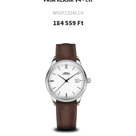
W01P.13241.CH
184 559 Ft