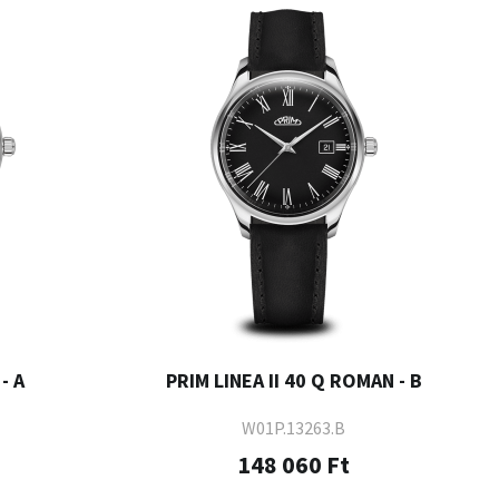
- A
PRIM LINEA II 40 Q ROMAN - B
W01P.13263.B
148 060 Ft