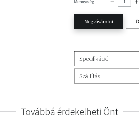
Mennyiség
Megvásárolni
Ö
Specifikáció
Szállítás
Továbbá érdekelheti Önt