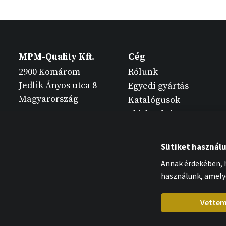
MPM-Quality Kft.
Cég
2900 Komárom
Rólunk
Jedlik Ányos utca 8
Egyedi gyártás
Magyarország
Katalógusok
Elérhetőség
Sütiket használ
Annak érdekében, h
használunk, amely
Vette
MPM-Quality Kft. 2026