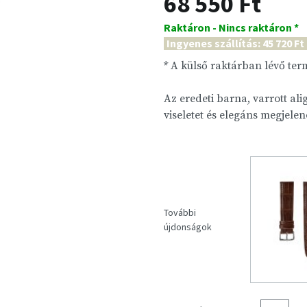
68 550 Ft
Raktáron - Nincs raktáron *
Ingyenes szállítás: 45 720 Ft
* A külső raktárban lévő te
Az eredeti barna, varrott ali
viseletet és elegáns megjele
További
újdonságok