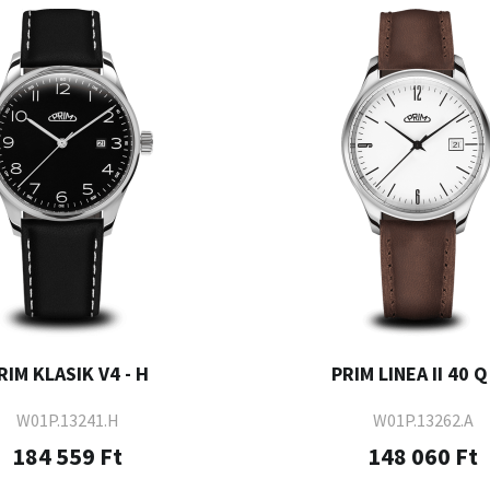
RIM KLASIK V4 - H
PRIM LINEA II 40 Q 
W01P.13241.H
W01P.13262.A
184 559 Ft
148 060 Ft