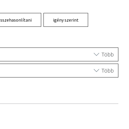
sszehasonlítani
igény szerint
Több
Több