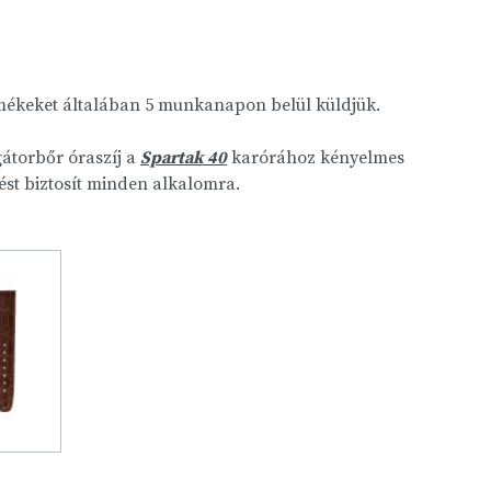
rmékeket általában 5 munkanapon belül küldjük.
gátorbőr óraszíj a
Spartak 40
karórához kényelmes
nést biztosít minden alkalomra.