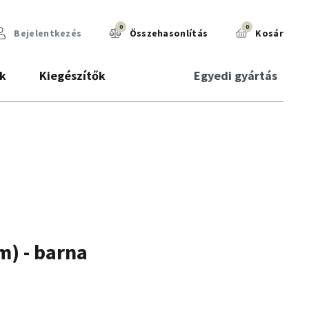
0
0
Bejelentkezés
Összehasonlítás
Kosár
k
Kiegészítők
Egyedi gyártás
m) - barna