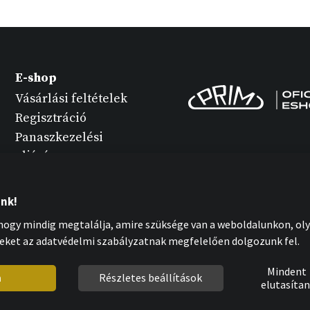
E-shop
Vásárlási feltételek
Regisztráció
Panaszkezelési
eljárás
Termék változatok
Óra karbantartása
unk!
Személyes adatok
ogy mindig megtalálja, amire szüksége van a weboldalunkon, oly
védelme
eket az adatvédelmi szabályzatnak megfelelően dolgozunk fel.
Cookies nyilatkozat
Mindent
m
Részletes beállítások
elutasítan