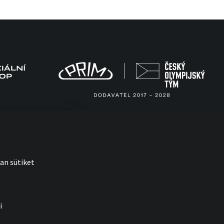
an sütiket
i
with
by esmedia