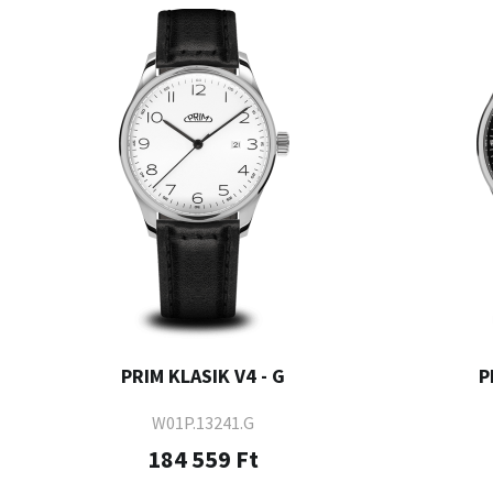
PRIM KLASIK V4 - G
P
W01P.13241.G
184 559 Ft