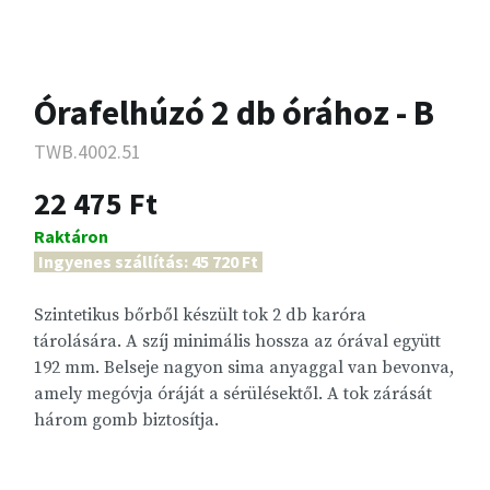
Órafelhúzó 2 db órához - B
TWB.4002.51
22 475 Ft
Raktáron
Ingyenes szállítás: 45 720 Ft
Szintetikus bőrből készült tok 2 db karóra
tárolására. A szíj minimális hossza az órával együtt
192 mm. Belseje nagyon sima anyaggal van bevonva,
amely megóvja óráját a sérülésektől. A tok zárását
három gomb biztosítja.