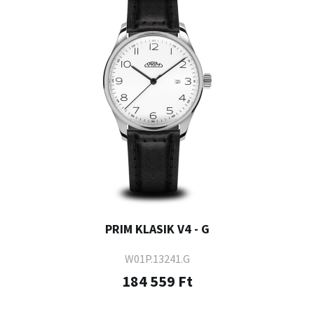
PRIM KLASIK V4 - G
W01P.13241.G
184 559 Ft