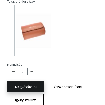
További újdonságok
Mennyiség
Megvásárolni
Összehasonlítani
igény szerint