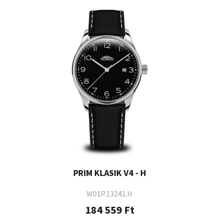
PRIM KLASIK V4 - H
W01P.13241.H
184 559 Ft